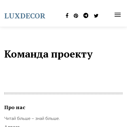
Skip
to
LUXDECOR
content
TOG
NAVI
Команда проекту
Про нас
Читай більше – знай більше.